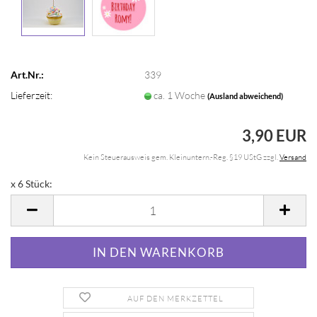
Art.Nr.:
339
Lieferzeit:
ca. 1 Woche
(Ausland abweichend)
3,90 EUR
Kein Steuerausweis gem. Kleinuntern.-Reg. §19 UStG zzgl.
Versand
x 6 Stück:
x
6
Stück
AUF DEN MERKZETTEL