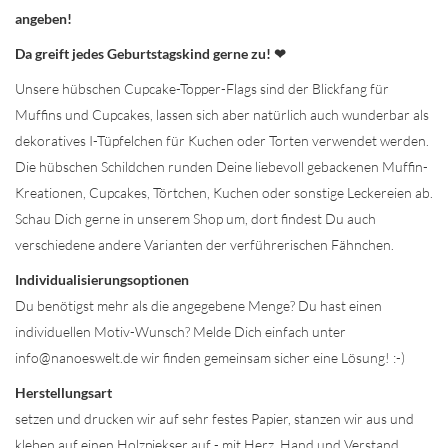
angeben!
Da greift jedes Geburtstagskind gerne zu! ❤
Unsere hübschen Cupcake-Topper-Flags sind der Blickfang für
Muffins und Cupcakes, lassen sich aber natürlich auch wunderbar als
dekoratives I-Tüpfelchen für Kuchen oder Torten verwendet werden.
Die hübschen Schildchen runden Deine liebevoll gebackenen Muffin-
Kreationen, Cupcakes, Törtchen, Kuchen oder sonstige Leckereien ab.
Schau Dich gerne in unserem Shop um, dort findest Du auch
verschiedene andere Varianten der verführerischen Fähnchen.
Individualisierungsoptionen
Du benötigst mehr als die angegebene Menge? Du hast einen
individuellen Motiv-Wunsch? Melde Dich einfach unter
info@nanoeswelt.de wir finden gemeinsam sicher eine Lösung! :-)
Herstellungsart
setzen und drucken wir auf sehr festes Papier, stanzen wir aus und
kleben auf einen Holzpiekser auf - mit Herz, Hand und Verstand