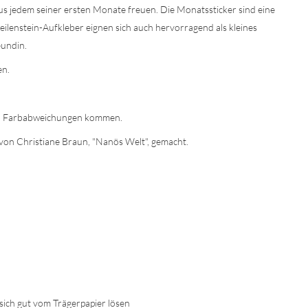
aus jedem seiner ersten Monate freuen. Die Monatssticker sind eine
lenstein-Aufkleber eignen sich auch hervorragend als kleines
eundin.
en.
 zu Farbabweichungen kommen.
on Christiane Braun, "Nanös Welt", gemacht.
sich gut vom Trägerpapier lösen