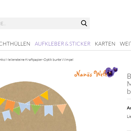
Suche...
ICHTHÜLLEN
AUFKLEBER & STICKER
KARTEN
WEI
nko Meilensteine Kraftpapier-Optik bunte Wimpel
B
M
b
Ar
Li