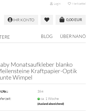
Login
Merkzettel
0,00 EUR
IHR KONTO
BLOG
ÜBER NANÖ
TERE
aby Monatsaufkleber blanko
eilensteine Kraftpapier-Optik
unte Wimpel
t.Nr.:
384
eferzeit:
ca. 1 Woche
(Ausland abweichend)